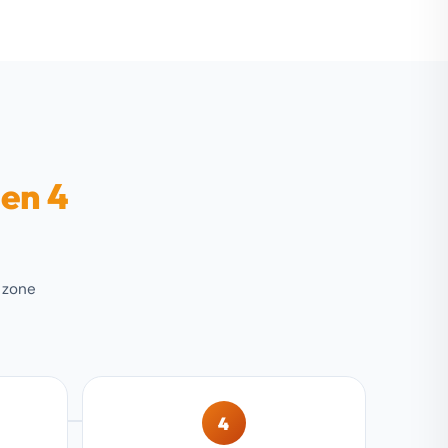
 en 4
s zone
4