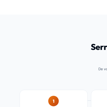
Serr
De vo
1