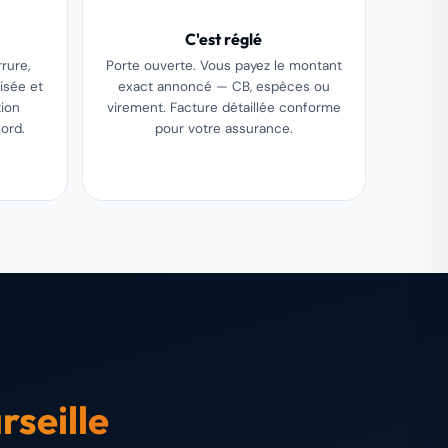
C'est réglé
rure,
Porte ouverte. Vous payez le montant
isée et
exact annoncé — CB, espèces ou
tion
virement. Facture détaillée conforme
ord.
pour votre assurance.
rseille