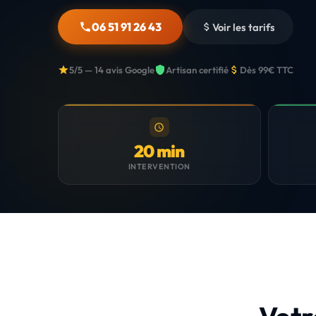
06 51 91 26 43
Voir les tarifs
5/5 — 14 avis Google
Artisan certifié
Dès 99€ TTC
20 min
INTERVENTION