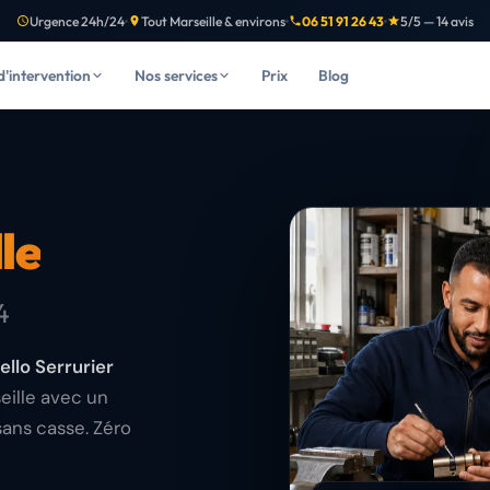
Urgence 24h/24
Tout Marseille & environs
06 51 91 26 43
5/5 — 14 avis
d'intervention
Nos services
Prix
Blog
le
4
ello Serrurier
eille avec un
sans casse. Zéro