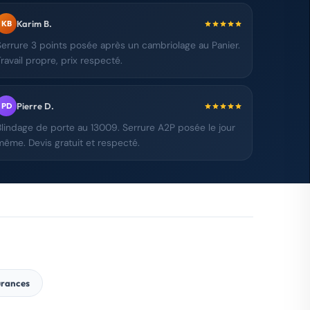
Karim B.
KB
Serrure 3 points posée après un cambriolage au Panier.
Travail propre, prix respecté.
Pierre D.
PD
Blindage de porte au 13009. Serrure A2P posée le jour
même. Devis gratuit et respecté.
urances