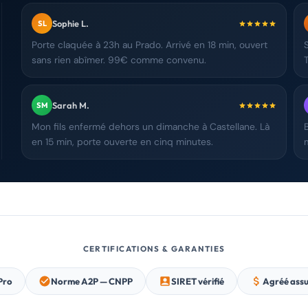
Sophie L.
SL
Porte claquée à 23h au Prado. Arrivé en 18 min, ouvert
sans rien abîmer. 99€ comme convenu.
Sarah M.
SM
Mon fils enfermé dehors un dimanche à Castellane. Là
en 15 min, porte ouverte en cinq minutes.
CERTIFICATIONS & GARANTIES
Pro
Norme A2P — CNPP
SIRET vérifié
Agréé ass