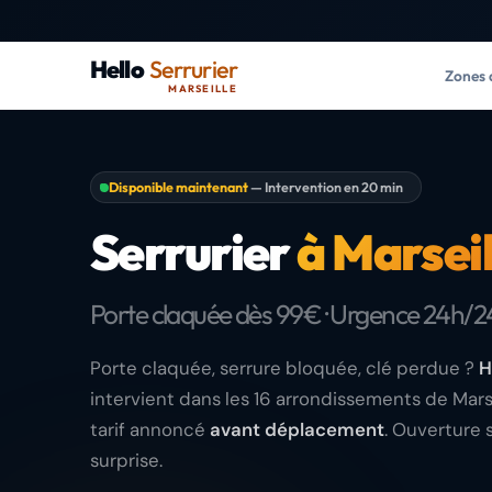
Hello
Serrurier
Zones 
MARSEILLE
Disponible maintenant
— Intervention en 20 min
Serrurier
à Marseil
Porte claquée dès 99€ · Urgence 24h/2
Porte claquée, serrure bloquée, clé perdue ?
H
intervient dans les 16 arrondissements de Mars
tarif annoncé
avant déplacement
. Ouverture 
surprise.