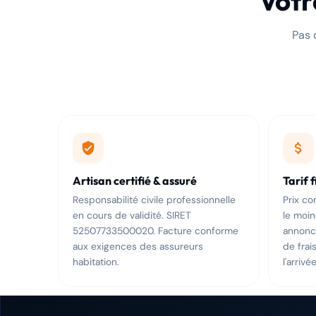
Votr
Pas 
Artisan certifié & assuré
Tarif 
Responsabilité civile professionnelle
Prix c
en cours de validité. SIRET
le moi
52507733500020. Facture conforme
annoncé
aux exigences des assureurs
de frai
habitation.
l'arrivée