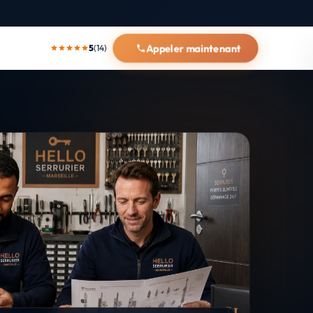
Appeler maintenant
5
(14)