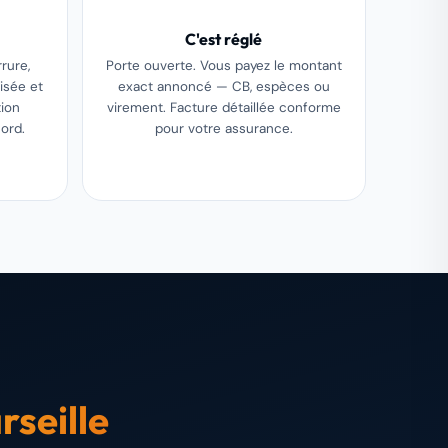
C'est réglé
rure,
Porte ouverte. Vous payez le montant
isée et
exact annoncé — CB, espèces ou
tion
virement. Facture détaillée conforme
ord.
pour votre assurance.
rseille