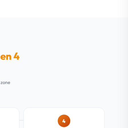
 en 4
s zone
4