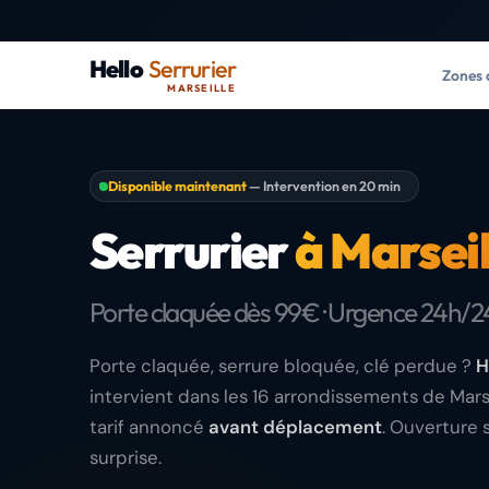
Hello
Serrurier
Zones 
MARSEILLE
Disponible maintenant
— Intervention en 20 min
Serrurier
à Marseil
Porte claquée dès 99€ · Urgence 24h/2
Porte claquée, serrure bloquée, clé perdue ?
H
intervient dans les 16 arrondissements de Mars
tarif annoncé
avant déplacement
. Ouverture 
surprise.