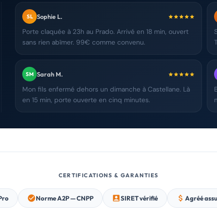
Sophie L.
SL
Porte claquée à 23h au Prado. Arrivé en 18 min, ouvert
sans rien abîmer. 99€ comme convenu.
Sarah M.
SM
Mon fils enfermé dehors un dimanche à Castellane. Là
en 15 min, porte ouverte en cinq minutes.
CERTIFICATIONS & GARANTIES
Pro
Norme A2P — CNPP
SIRET vérifié
Agréé ass