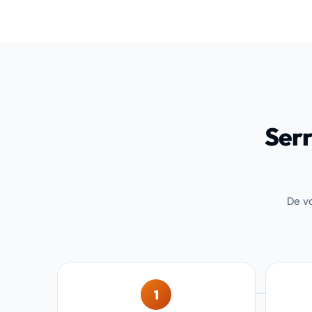
Serr
De vo
1