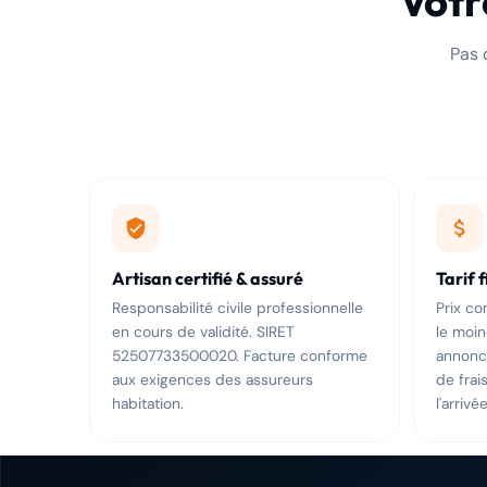
Votr
Pas 
Artisan certifié & assuré
Tarif 
Responsabilité civile professionnelle
Prix c
en cours de validité. SIRET
le moi
52507733500020. Facture conforme
annoncé
aux exigences des assureurs
de frai
habitation.
l'arrivée