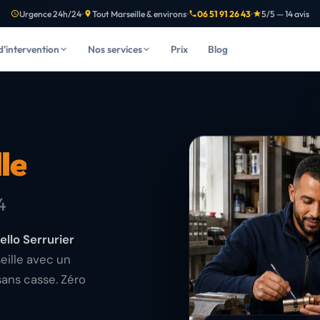
Urgence 24h/24
Tout Marseille & environs
06 51 91 26 43
5/5 — 14 avis
d'intervention
Nos services
Prix
Blog
le
4
ello Serrurier
eille avec un
sans casse. Zéro