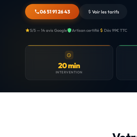
06 51 91 26 43
Voir les tarifs
5/5 — 14 avis Google
Artisan certifié
Dès 99€ TTC
20 min
INTERVENTION