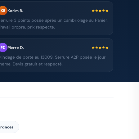
Karim B.
KB
Serrure 3 points posée après un cambriolage au Panier.
Travail propre, prix respecté.
Pierre D.
PD
Blindage de porte au 13009. Serrure A2P posée le jour
même. Devis gratuit et respecté.
urances