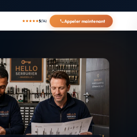
Appeler maintenant
5
(14)