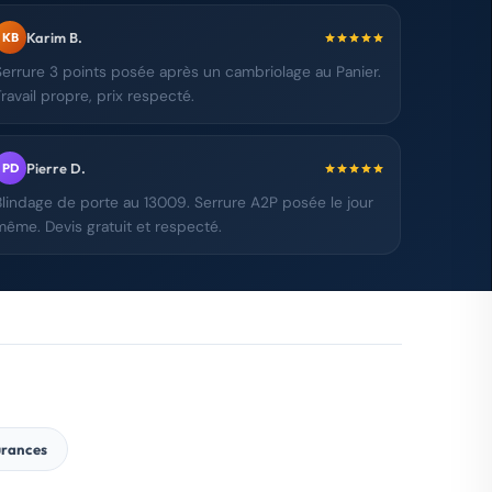
Karim B.
KB
Serrure 3 points posée après un cambriolage au Panier.
Travail propre, prix respecté.
Pierre D.
PD
Blindage de porte au 13009. Serrure A2P posée le jour
même. Devis gratuit et respecté.
urances