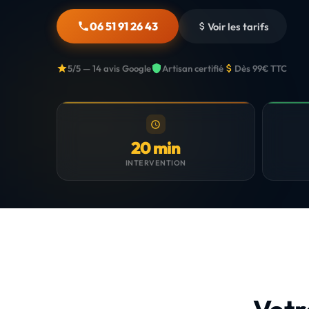
06 51 91 26 43
Voir les tarifs
5/5 — 14 avis Google
Artisan certifié
Dès 99€ TTC
20 min
INTERVENTION