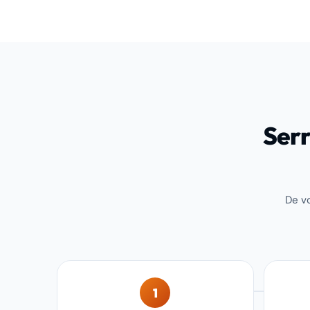
Serr
De vo
1