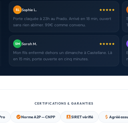
Sophie L.
SL
Porte claquée à 23h au Prado. Arrivé en 18 min, ouvert
sans rien abîmer. 99€ comme convenu.
Sarah M.
SM
Mon fils enfermé dehors un dimanche à Castellane. Là
en 15 min, porte ouverte en cinq minutes.
CERTIFICATIONS & GARANTIES
Pro
Norme A2P — CNPP
SIRET vérifié
Agréé ass