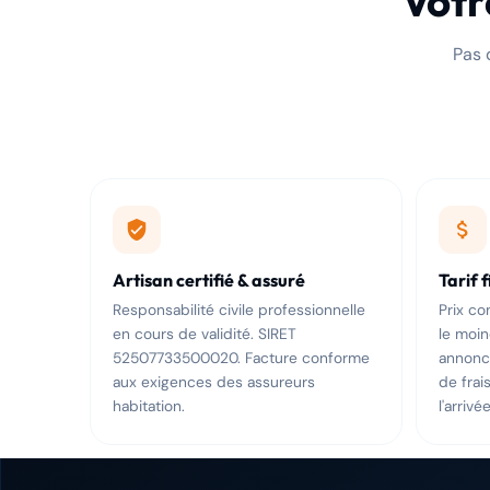
Votr
Pas 
Artisan certifié & assuré
Tarif 
Responsabilité civile professionnelle
Prix c
en cours de validité. SIRET
le moi
52507733500020. Facture conforme
annoncé
aux exigences des assureurs
de frai
habitation.
l'arrivée