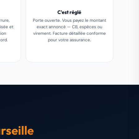
C'est réglé
rure,
Porte ouverte. Vous payez le montant
isée et
exact annoncé — CB, espèces ou
tion
virement. Facture détaillée conforme
ord.
pour votre assurance.
rseille