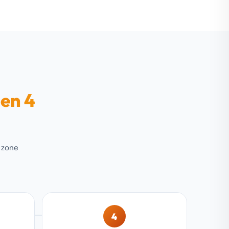
 en 4
s zone
4