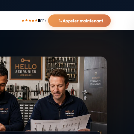
Appeler maintenant
5
(14)