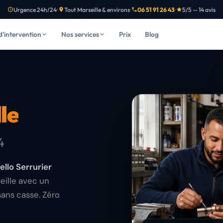
Urgence 24h/24
Tout Marseille & environs
06 51 91 26 43
5/5 — 14 avis
d'intervention
Nos services
Prix
Blog
le
4
ello Serrurier
eille avec un
sans casse. Zéro