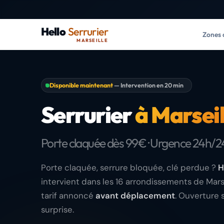
Hello
Serrurier
Zones 
MARSEILLE
Disponible maintenant
— Intervention en 20 min
Serrurier
à Marseil
Porte claquée dès 99€ · Urgence 24h/2
Porte claquée, serrure bloquée, clé perdue ?
H
intervient dans les 16 arrondissements de Mars
tarif annoncé
avant déplacement
. Ouverture 
surprise.