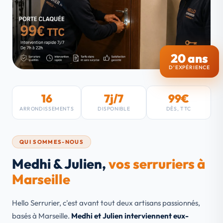
20 ans
D'EXPÉRIENCE
16
7j/7
99€
ARRONDISSEMENTS
DISPONIBLE
DÈS, TTC
QUI SOMMES-NOUS
Medhi & Julien,
vos serruriers à
Marseille
Hello Serrurier, c'est avant tout deux artisans passionnés,
basés à Marseille.
Medhi et Julien interviennent eux-