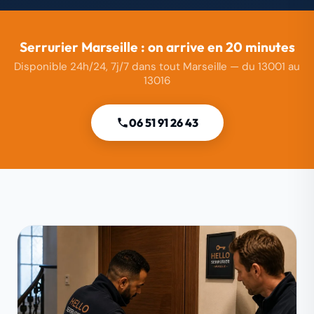
Serrurier Marseille : on arrive en 20 minutes
Disponible 24h/24, 7j/7 dans tout Marseille — du 13001 au
13016
06 51 91 26 43