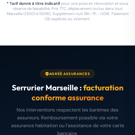
* Tarif donné à titre indicatif
pour une pose en rénovation et sous
réserve de faisabilité. Prix TTC, déplacement inclus dans tout
Marseille (13001 à 13016). Supplément nuit 18h–7h : +50€. Paiement
CB, espèces ou virement.
AGRÉÉ ASSURANCES
Serrurier Marseille :
facturation
conforme assurance
Nos interventions respectent les barèmes des
assureurs. Remboursement possible via votre
assurance habitation ou l'assistance de votre carte
bancaire.