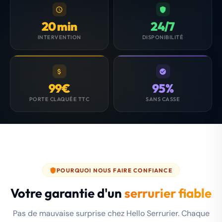
20 min
24/7
INTERVENTION
DISPONIBILITÉ
99€
95%
PORTE CLAQUÉE TTC
SANS CASSE
POURQUOI NOUS FAIRE CONFIANCE
Votre garantie d'un
serrurier fiable
Pas de mauvaise surprise chez Hello Serrurier. Chaque