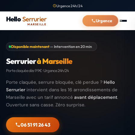
Urgence 24h/24
Hello
Serrurier
Urgence
MARSEILLE
Disponible maintenant
— Intervention en 20 min
Serrurier
à Marseille
Porte claquée dès 99€ · Urgence 24h/24
Porte claquée, serrure bloquée, clé perdue ?
Hello
Serrurier
intervient dans les 16 arrondissements de
Marseille avec un tarif annoncé
avant déplacement
.
Ouverture sans casse. Zéro surprise.
06 51 91 26 43