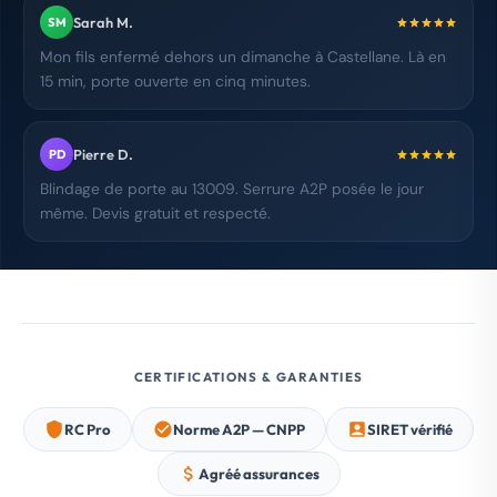
Sarah M.
SM
Mon fils enfermé dehors un dimanche à Castellane. Là en
15 min, porte ouverte en cinq minutes.
Pierre D.
PD
Blindage de porte au 13009. Serrure A2P posée le jour
même. Devis gratuit et respecté.
CERTIFICATIONS & GARANTIES
RC Pro
Norme A2P — CNPP
SIRET vérifié
Agréé assurances