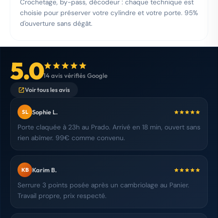
Crochetage, by-pass, décodeur : chaque technique est
choisie pour préserver votre cylindre et votre porte. 95%
d'ouverture sans dégât.
5.0
14 avis vérifiés Google
Voir tous les avis
Sophie L.
SL
Porte claquée à 23h au Prado. Arrivé en 18 min, ouvert sans
rien abîmer. 99€ comme convenu.
Karim B.
KB
Serrure 3 points posée après un cambriolage au Panier.
Travail propre, prix respecté.