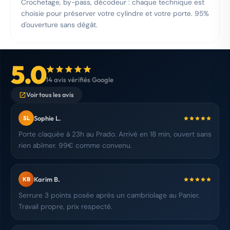
Crochetage, by-pass, décodeur : chaque technique est
choisie pour préserver votre cylindre et votre porte. 95%
d'ouverture sans dégât.
5.0
14 avis vérifiés Google
Voir tous les avis
Sophie L.
SL
Porte claquée à 23h au Prado. Arrivé en 18 min, ouvert sans
rien abîmer. 99€ comme convenu.
Karim B.
KB
Serrure 3 points posée après un cambriolage au Panier.
Travail propre, prix respecté.