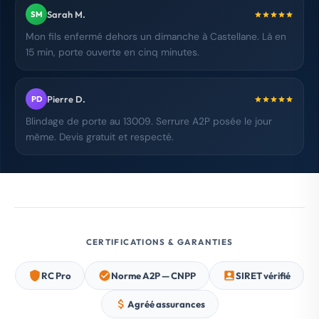
Sarah M.
SM
Mon fils enfermé dehors un dimanche à Castellane. Là en
15 min, porte ouverte en cinq minutes.
Pierre D.
PD
Blindage de porte au 13009. Serrure A2P posée le jour
même. Devis gratuit et respecté.
CERTIFICATIONS & GARANTIES
RC Pro
Norme A2P — CNPP
SIRET vérifié
Agréé assurances