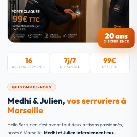
20 ans
D'EXPÉRIENCE
16
7j/7
99€
ARRONDISSEMENTS
DISPONIBLE
DÈS, TTC
QUI SOMMES-NOUS
Medhi & Julien,
vos serruriers à
Marseille
Hello Serrurier, c'est avant tout deux artisans passionnés,
basés à Marseille.
Medhi et Julien interviennent eux-