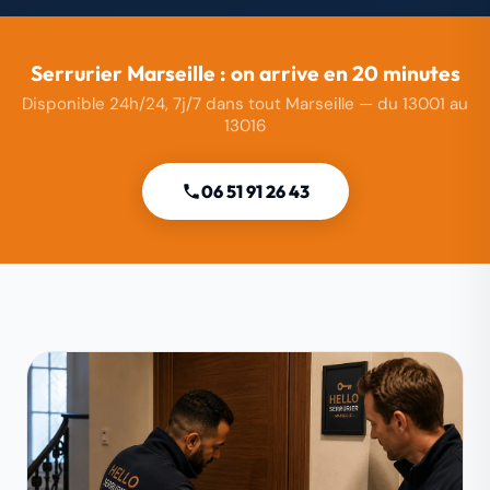
Serrurier Marseille : on arrive en 20 minutes
Disponible 24h/24, 7j/7 dans tout Marseille — du 13001 au
13016
06 51 91 26 43