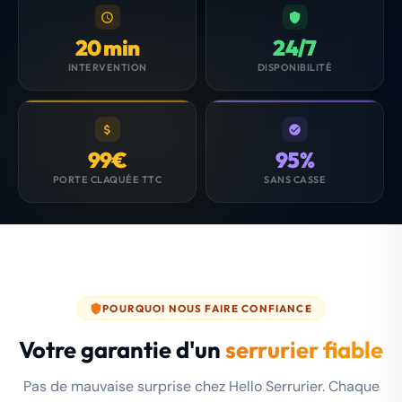
20 min
24/7
INTERVENTION
DISPONIBILITÉ
99€
95%
PORTE CLAQUÉE TTC
SANS CASSE
POURQUOI NOUS FAIRE CONFIANCE
Votre garantie d'un
serrurier fiable
Pas de mauvaise surprise chez Hello Serrurier. Chaque