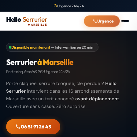
Urgence 24h/24
Hello
Serrurier
Urgence
MARSEILLE
Disponible maintenant
— Intervention en 20 min
Serrurier
à Marseille
Porte claquée dès 99€ · Urgence 24h/24
Porte claquée, serrure bloquée, clé perdue ?
Hello
Serrurier
intervient dans les 16 arrondissements de
Marseille avec un tarif annoncé
avant déplacement
.
Ouverture sans casse. Zéro surprise.
06 51 91 26 43