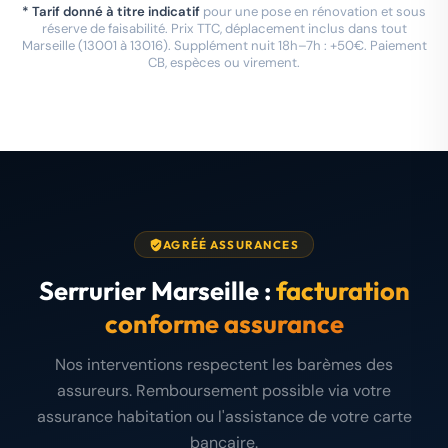
* Tarif donné à titre indicatif
pour une pose en rénovation et sous
réserve de faisabilité. Prix TTC, déplacement inclus dans tout
Marseille (13001 à 13016). Supplément nuit 18h–7h : +50€. Paiement
CB, espèces ou virement.
AGRÉÉ ASSURANCES
Serrurier Marseille :
facturation
conforme assurance
Nos interventions respectent les barèmes des
assureurs. Remboursement possible via votre
assurance habitation ou l'assistance de votre carte
bancaire.